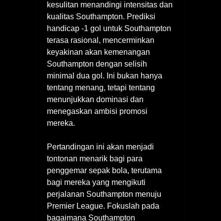
kesulitan menandingi intensitas dan
kualitas Southampton. Prediksi
handicap -1 gol untuk Southampton
terasa rasional, mencerminkan
keyakinan akan kemenangan
Southampton dengan selisih
minimal dua gol. Ini bukan hanya
tentang menang, tetapi tentang
menunjukkan dominasi dan
menegaskan ambisi promosi
mereka.
Pertandingan ini akan menjadi
tontonan menarik bagi para
penggemar sepak bola, terutama
bagi mereka yang mengikuti
perjalanan Southampton menuju
Premier League. Fokuslah pada
bagaimana Southampton