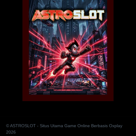
© ASTROSLOT - Situs Utama Game Online Berbasis Oxplay
2026