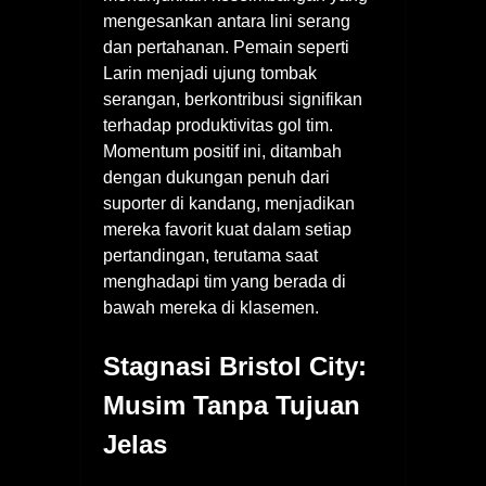
mengesankan antara lini serang
dan pertahanan. Pemain seperti
Larin menjadi ujung tombak
serangan, berkontribusi signifikan
terhadap produktivitas gol tim.
Momentum positif ini, ditambah
dengan dukungan penuh dari
suporter di kandang, menjadikan
mereka favorit kuat dalam setiap
pertandingan, terutama saat
menghadapi tim yang berada di
bawah mereka di klasemen.
Stagnasi Bristol City:
Musim Tanpa Tujuan
Jelas