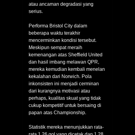
atau ancaman degradasi yang
serius.
Performa Bristol City dalam
beberapa waktu terakhir
mencerminkan kondisi tersebut.
Meskipun sempat meraih
kemenangan atas Sheffield United
dan hasil imbang melawan QPR,
mereka kemudian kembali menelan
kekalahan dari Norwich. Pola
inkonsisten ini menjadi cerminan
dari kurangnya motivasi atau
perhaps, kualitas skuat yang tidak
cukup kompetitif untuk bersaing di
papan atas Championship.
Statistik mereka menunjukkan rata-
rata 1.26 gol yang dicetak dan 1.28