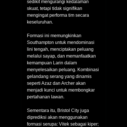
sedikit mengurangi kedalaman
skuat, tetapi tidak signifikan
mengingat performa tim secara
keseluruhan.
Formasi ini memungkinkan
Southampton untuk mendominasi
lini tengah, menciptakan peluang
melalui sayap, dan memanfaatkan
kemampuan Larin dalam
menyelesaikan peluang. Kombinasi
gelandang serang yang dinamis
seperti Azaz dan Archer akan
menjadi kunci untuk membongkar
pertahanan lawan.
Sementara itu, Bristol City juga
diprediksi akan menggunakan
formasi serupa: Vitek sebagai kiper;