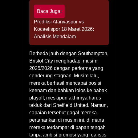
Baca Juga:
Prediksi Alanyaspor vs
Kocaelispor 18 Maret 2026:
Analisis Mendalam
Berbeda jauh dengan Southampton,
Bristol City menghadapi musim
2025/2026 dengan performa yang
cenderung stagnan. Musim lalu,
mereka berhasil mencapai posisi
keenam dan bahkan lolos ke babak
playoff, meskipun akhirnya harus
takluk dari Sheffield United. Namun,
capaian tersebut gagal mereka
pertahankan di musim ini, di mana
mereka terdampar di papan tengah
tanpa ambisi promosi yang realistis