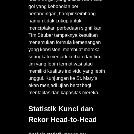
gol yang kebobolan per
pertandingan, hampir seimbang
namun tidak cukup untuk
menciptakan perbedaan signifikan.
Tim Struber tampaknya kesulitan
menemukan formula kemenangan
yang konsisten, membuat mereka
seringkali menjadi korban dari tim-
tim yang lebih termotivasi atau
memiliki kualitas individu yang lebih
unggul. Kunjungan ke St. Mary’s
akan menjadi ujian berat bagi
mentalitas dan kapasitas mereka.
Statistik Kunci dan
Rekor Head-to-Head