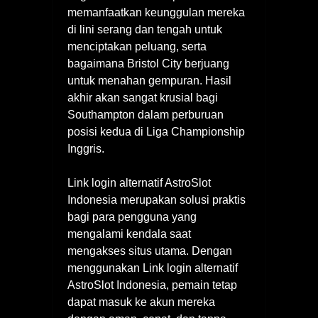
memanfaatkan keunggulan mereka
di lini serang dan tengah untuk
menciptakan peluang, serta
bagaimana Bristol City berjuang
untuk menahan gempuran. Hasil
akhir akan sangat krusial bagi
Southampton dalam perburuan
posisi kedua di Liga Championship
Inggris.
Link login alternatif AstroSlot
Indonesia merupakan solusi praktis
bagi para pengguna yang
mengalami kendala saat
mengakses situs utama. Dengan
menggunakan Link login alternatif
AstroSlot Indonesia, pemain tetap
dapat masuk ke akun mereka