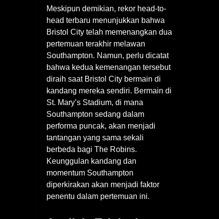
Meskipun demikian, rekor head-to-
head terbaru menunjukkan bahwa
Bristol City telah memenangkan dua
pertemuan terakhir melawan
Southampton. Namun, perlu dicatat
bahwa kedua kemenangan tersebut
diraih saat Bristol City bermain di
kandang mereka sendiri. Bermain di
St. Mary’s Stadium, di mana
Southampton sedang dalam
performa puncak, akan menjadi
tantangan yang sama sekali
berbeda bagi The Robins.
Keunggulan kandang dan
momentum Southampton
diperkirakan akan menjadi faktor
penentu dalam pertemuan ini.