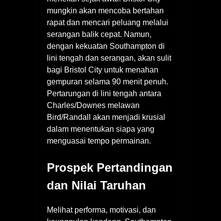
mungkin akan mencoba bertahan
rapat dan mencari peluang melalui
serangan balik cepat. Namun,
dengan kekuatan Southampton di
lini tengah dan serangan, akan sulit
bagi Bristol City untuk menahan
gempuran selama 90 menit penuh.
Pertarungan di lini tengah antara
Charles/Downes melawan
Bird/Randall akan menjadi krusial
dalam menentukan siapa yang
menguasai tempo permainan.
Prospek Pertandingan
dan Nilai Taruhan
Melihat performa, motivasi, dan