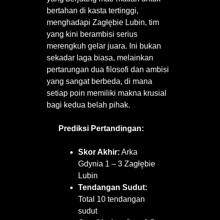
bertahan di kasta tertinggi,
menghadapi Zagłębie Lubin, tim
yang kini berambisi serius
merengkuh gelar juara. Ini bukan
sekadar laga biasa, melainkan
pertarungan dua filosofi dan ambisi
yang sangat berbeda, di mana
setiap poin memiliki makna krusial
bagi kedua belah pihak.
Prediksi Pertandingan:
Skor Akhir:
Arka
Gdynia 1 – 3 Zagłębie
Lubin
Tendangan Sudut:
Total 10 tendangan
sudut