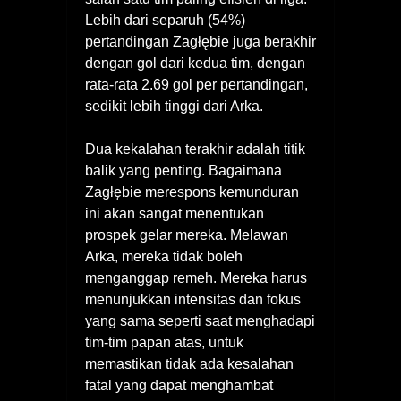
Lebih dari separuh (54%)
pertandingan Zagłębie juga berakhir
dengan gol dari kedua tim, dengan
rata-rata 2.69 gol per pertandingan,
sedikit lebih tinggi dari Arka.
Dua kekalahan terakhir adalah titik
balik yang penting. Bagaimana
Zagłębie merespons kemunduran
ini akan sangat menentukan
prospek gelar mereka. Melawan
Arka, mereka tidak boleh
menganggap remeh. Mereka harus
menunjukkan intensitas dan fokus
yang sama seperti saat menghadapi
tim-tim papan atas, untuk
memastikan tidak ada kesalahan
fatal yang dapat menghambat