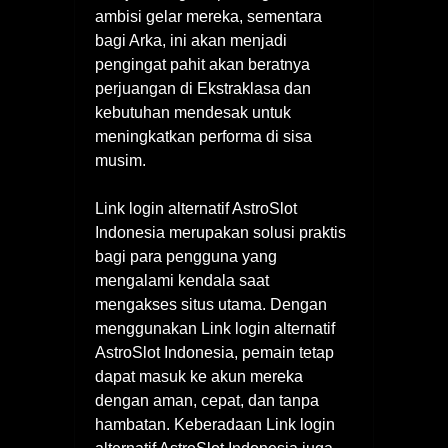
ambisi gelar mereka, sementara
bagi Arka, ini akan menjadi
pengingat pahit akan beratnya
perjuangan di Ekstraklasa dan
kebutuhan mendesak untuk
meningkatkan performa di sisa
musim.
Link login alternatif AstroSlot
Indonesia merupakan solusi praktis
bagi para pengguna yang
mengalami kendala saat
mengakses situs utama. Dengan
menggunakan Link login alternatif
AstroSlot Indonesia, pemain tetap
dapat masuk ke akun mereka
dengan aman, cepat, dan tanpa
hambatan. Keberadaan Link login