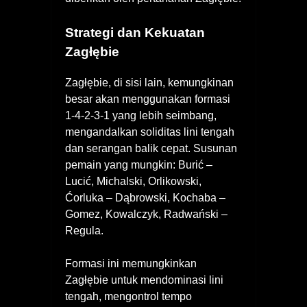
Strategi dan Kekuatan
Zagłębie
Zagłębie, di sisi lain, kemungkinan
besar akan menggunakan formasi
1-4-2-3-1 yang lebih seimbang,
mengandalkan soliditas lini tengah
dan serangan balik cepat. Susunan
pemain yang mungkin: Burić –
Lucić, Michalski, Orlikowski,
Ćorluka – Dąbrowski, Kochaba –
Gomez, Kowalczyk, Radwański –
Regula.
Formasi ini memungkinkan
Zagłębie untuk mendominasi lini
tengah, mengontrol tempo