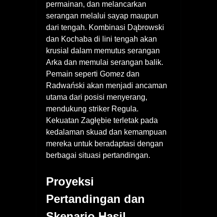
permainan, dan melancarkan
serangan melalui sayap maupun
dari tengah. Kombinasi Dąbrowski
dan Kochaba di lini tengah akan
krusial dalam memutus serangan
Arka dan memulai serangan balik.
Pemain seperti Gomez dan
Radwański akan menjadi ancaman
utama dari posisi menyerang,
mendukung striker Regula.
Kekuatan Zagłębie terletak pada
kedalaman skuad dan kemampuan
mereka untuk beradaptasi dengan
berbagai situasi pertandingan.
Proyeksi
Pertandingan dan
Skenario Hasil