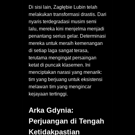
Di sisi lain, Zagłębie Lubin telah
melakukan transformasi drastis. Dari
nyaris terdegradasi musim semi
lalu, mereka kini menjelma menjadi
penantang serius gelar. Determinasi
mereka untuk meraih kemenangan
di setiap laga sangat terasa,
terutama mengingat persaingan
ketat di puncak klasemen. Ini
menciptakan narasi yang menarik:
tim yang berjuang untuk eksistensi
melawan tim yang mengincar
kejayaan tertinggi.
Arka Gdynia:
Perjuangan di Tengah
Ketidakpastian